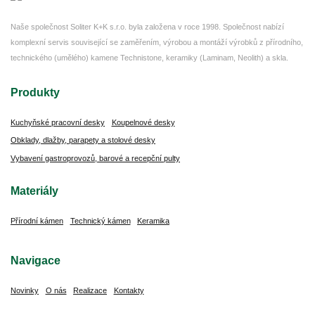
Naše společnost Soliter K+K s.r.o. byla založena v roce 1998. Společnost nabízí
komplexní servis související se zaměřením, výrobou a montáží výrobků z přírodního,
technického (umělého) kamene Technistone, keramiky (Laminam, Neolith) a skla.
Produkty
Kuchyňské pracovní desky
Koupelnové desky
Obklady, dlažby, parapety a stolové desky
Vybavení gastroprovozů, barové a recepční pulty
Materiály
Přírodní kámen
Technický kámen
Keramika
Navigace
Novinky
O nás
Realizace
Kontakty