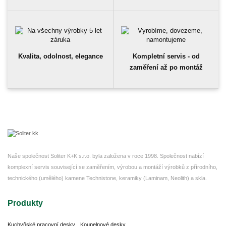
Kvalita, odolnost, elegance
Kompletní servis - od
zaměření až po montáž
Naše společnost Soliter K+K s.r.o. byla založena v roce 1998. Společnost nabízí
komplexní servis související se zaměřením, výrobou a montáží výrobků z přírodního,
technického (umělého) kamene Technistone, keramiky (Laminam, Neolith) a skla.
Produkty
Kuchyňské pracovní desky
Koupelnové desky