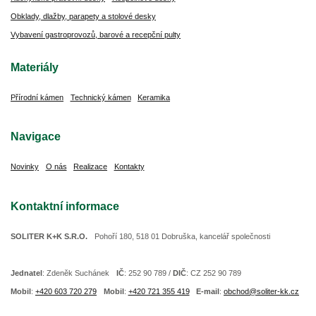
Obklady, dlažby, parapety a stolové desky
Vybavení gastroprovozů, barové a recepční pulty
Materiály
Přírodní kámen
Technický kámen
Keramika
Navigace
Novinky
O nás
Realizace
Kontakty
Kontaktní informace
SOLITER K+K S.R.O.
Pohoří 180, 518 01 Dobruška, kancelář společnosti
Jednatel
: Zdeněk Suchánek
IČ
: 252 90 789 /
DIČ
: CZ 252 90 789
Mobil
:
+420 603 720 279
Mobil
:
+420 721 355 419
E-mail
:
obchod@soliter-kk.cz