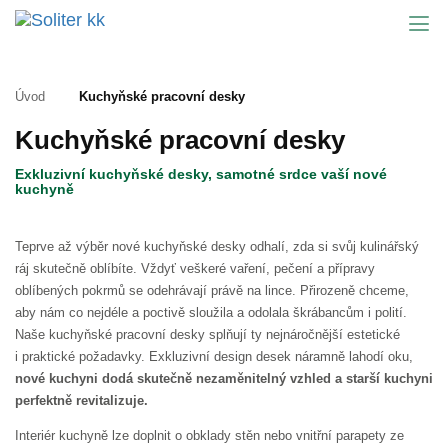
Úvod
Kuchyňské pracovní desky
Kuchyňské pracovní desky
Exkluzivní kuchyňské desky, samotné srdce vaší nové
kuchyně
Teprve až výběr nové kuchyňské desky odhalí, zda si svůj kulinářský
ráj skutečně oblíbíte. Vždyť veškeré vaření, pečení a přípravy
oblíbených pokrmů se odehrávají právě na lince. Přirozeně chceme,
aby nám co nejdéle a poctivě sloužila a odolala škrábancům i polití.
Naše kuchyňské pracovní desky splňují ty nejnáročnější estetické
i praktické požadavky. Exkluzivní design desek náramně lahodí oku,
nové kuchyni dodá skutečně nezaměnitelný vzhled a starší kuchyni
perfektně revitalizuje.
Interiér kuchyně lze doplnit o obklady stěn nebo vnitřní parapety ze