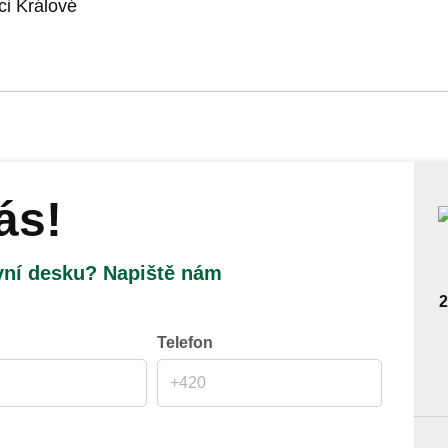
i Králové
ás!
vní desku? Napiště nám
2
Telefon