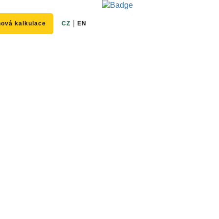
|
ová kalkulace
CZ
EN