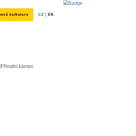
|
ová kalkulace
CZ
EN