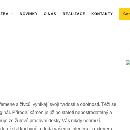
RŽBA
NOVINKY
O NÁS
REALIZACE
KONTAKTY
Cen
n
mene a živců, vynikají svojí tvrdostí a odolností. Těží se
inál. Přírodní kámen je již po staletí nepostradatelný a
ařuje ze žulové pracovní desky Vás nikdy neomrzí.
derní styl kuchyně a dodá vašemu interiéru či exteriéru