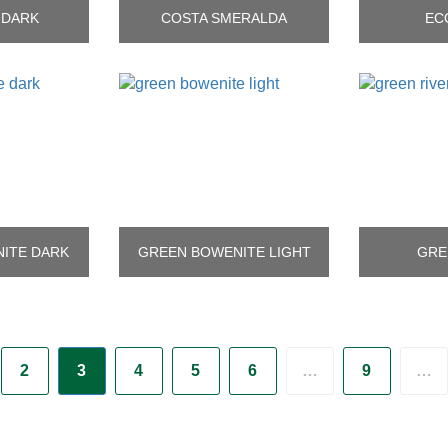
 DARK
COSTA SMERALDA
EC
ITE DARK
GREEN BOWENITE LIGHT
GRE
2
3
4
5
6
…
9
…
uální)
(aktuální)
(aktuální)
(aktuální)
(aktuální)
(aktuální)