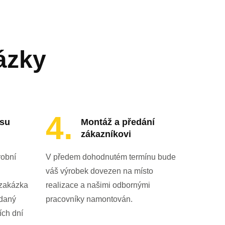
ázky
esu
Montáž a předání
zákazníkovi
robní
V předem dohodnutém termínu bude
váš výrobek dovezen na místo
 zakázka
realizace a našimi odbornými
ádaný
pracovníky namontován.
ích dní