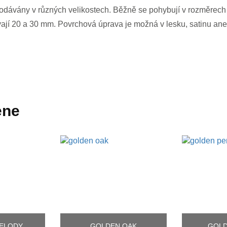
y dodávány v různých velikostech. Běžně se pohybují v rozměrec
vají 20 a 30 mm. Povrchová úprava je možná v lesku, satinu ane
ene
ELODY
GOLDEN OAK
GOLD