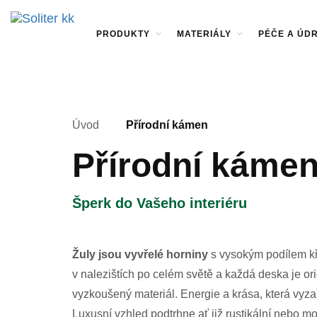
PRODUKTY
MATERIÁLY
PÉČE A ÚD
Úvod
Přírodní kámen
Přírodní káme
Šperk do Vašeho interiéru
Žuly jsou vyvřelé horniny
s vysokým podílem kře
v nalezištích po celém světě a každá deska je orig
vyzkoušený materiál. Energie a krása, která vyz
Luxusní vzhled podtrhne ať již rustikální nebo mo