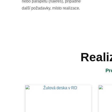
nebo parapetu (nákres), případně
další požadavky, místo realizace.
Reali
Pr